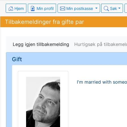
Hjem
Min profil
Min postkasse
Søk
Tilbakemeldinger fra gifte par
Legg igjen tillbakemelding
Hurtigsøk på tilbakeme
Gift
I'm married with some