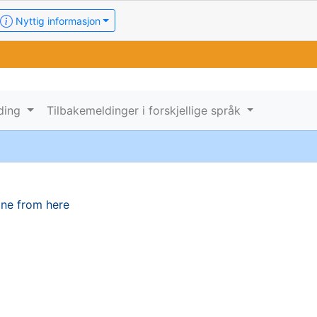
Nyttig informasjon
lding
Tilbakemeldinger i forskjellige språk
one from here