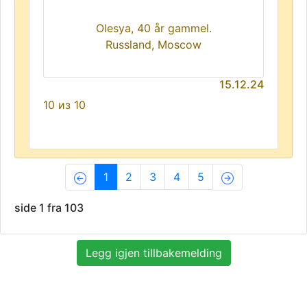
Olesya, 40 år gammel.
Russland, Moscow
15.12.24
10 из 10
(current)
1
2
3
4
5
side 1 fra 103
Legg igjen tillbakemelding